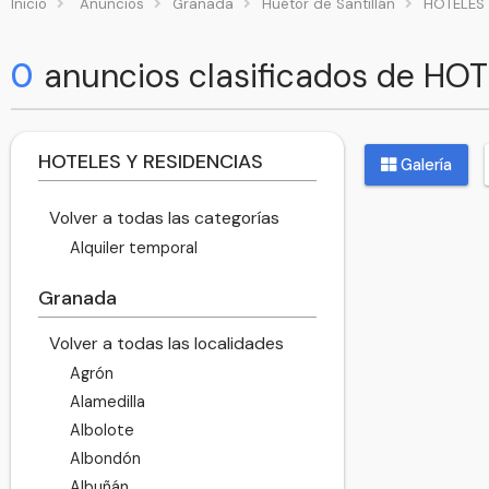
Inicio
Anuncios
Granada
Huétor de Santillán
HOTELES 
0
anuncios clasificados de HOT
HOTELES Y RESIDENCIAS
Galería
Volver a todas las categorías
Alquiler temporal
Granada
Volver a todas las localidades
Agrón
Alamedilla
Albolote
Albondón
Albuñán