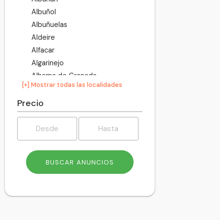
Albuñol
Albuñuelas
Aldeire
Alfacar
Algarinejo
Alhama de Granada
[+] Mostrar todas las localidades
Alhendín
Alicún de Ortega
Precio
Almegíjar
Almuñécar
Alpujarra de la Sierra
Alquife
Arenas del Rey
Armilla
Atarfe
Baza
Beas de Granada