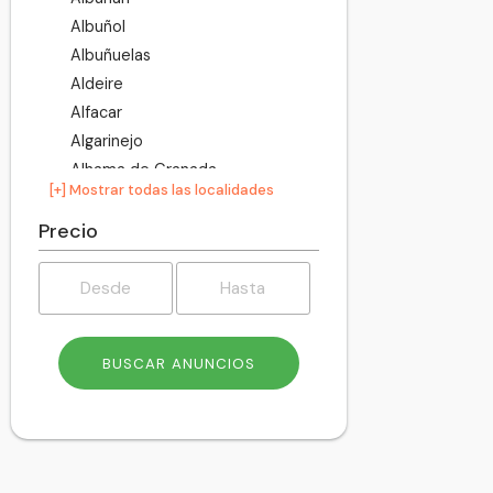
Albuñol
Albuñuelas
Aldeire
Alfacar
Algarinejo
Alhama de Granada
[+] Mostrar todas las localidades
Alhendín
Alicún de Ortega
Precio
Almegíjar
Almuñécar
Alpujarra de la Sierra
Alquife
Arenas del Rey
Armilla
Atarfe
Baza
Beas de Granada