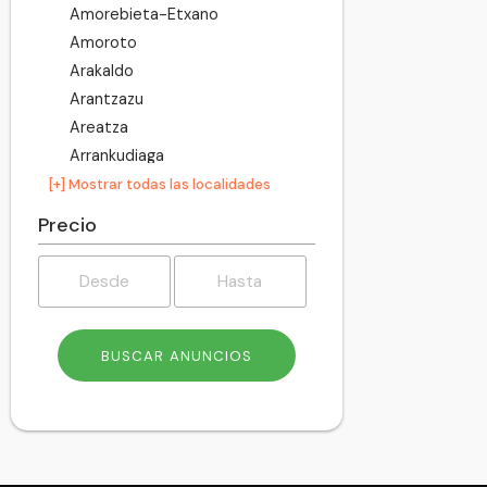
Amorebieta-Etxano
Amoroto
Arakaldo
Arantzazu
Areatza
Arrankudiaga
Arratzu
[+] Mostrar todas las localidades
Arrieta
Precio
Arrigorriaga
Artea
Artzentales
Atxondo
Aulesti
Bakio
Balmaseda
Barakaldo
Barrika