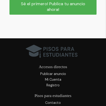
Sé el primero! Publica tu anuncio
ahora!
Accesos directos
Publicar anuncio
Mi Cuenta
Registro
Pisos para estudiantes
Contacto