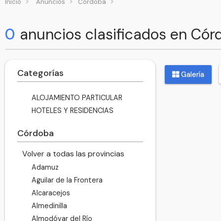
Inicio
Anuncios
Córdoba
0
anuncios clasificados en Cór
Categorías
Galería
ALOJAMIENTO PARTICULAR
HOTELES Y RESIDENCIAS
Córdoba
Volver a todas las provincias
Adamuz
Aguilar de la Frontera
Alcaracejos
Almedinilla
Almodóvar del Río