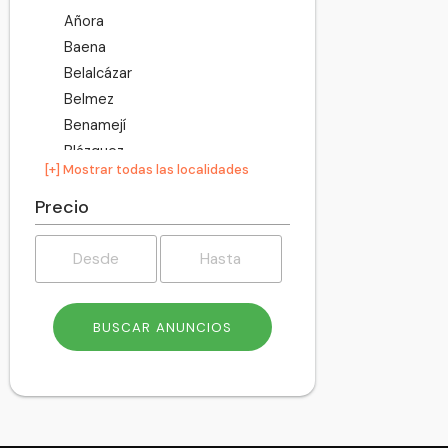
Añora
Baena
Belalcázar
Belmez
Benamejí
Blázquez
[+] Mostrar todas las localidades
Bujalance
Cabra
Precio
Cañete de las Torres
Carcabuey
Cardeña
Carlota
Carpio
Castro del Río
Conquista
Córdoba
Doña Mencía