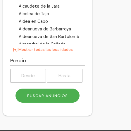
Alcaudete de la Jara
Alcolea de Tajo
Aldea en Cabo
Aldeanueva de Barbarroya
Aldeanueva de San Bartolomé
Almendral de la Cañada
[+] Mostrar todas las localidades
Almonacid de Toledo
Almorox
Precio
Añover de Tajo
Arcicóllar
Argés
Azután
Barcience
Bargas
Belvís de la Jara
Borox
Buenaventura