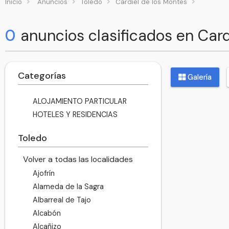
Inicio
Anuncios
Toledo
Cardiel de los Montes
0
anuncios clasificados en Card
Categorías
Galería
ALOJAMIENTO PARTICULAR
HOTELES Y RESIDENCIAS
Toledo
Volver a todas las localidades
Ajofrín
Alameda de la Sagra
Albarreal de Tajo
Alcabón
Alcañizo