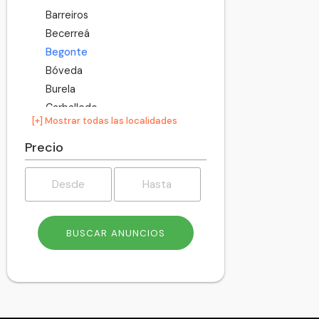
Barreiros
Becerreá
Begonte
Bóveda
Burela
Carballedo
[+] Mostrar todas las localidades
Castro de Rei
Castroverde
Precio
Cervantes
Cervo
Chantada
Corgo
Cospeito
Folgoso do Courel
Fonsagrada
Foz
Friol