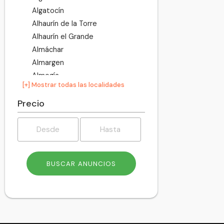
Algatocín
Alhaurín de la Torre
Alhaurín el Grande
Almáchar
Almargen
Almogía
[+] Mostrar todas las localidades
Álora
Alozaina
Precio
Alpandeire
Antequera
Árchez
Archidona
Ardales
Arenas
Arriate
Atajate
Benadalid